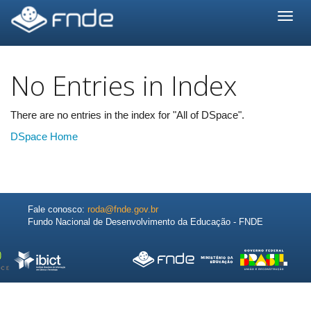
Skip
navigation
No Entries in Index
There are no entries in the index for "All of DSpace".
DSpace Home
Fale conosco:
roda@fnde.gov.br
Fundo Nacional de Desenvolvimento da Educação - FNDE