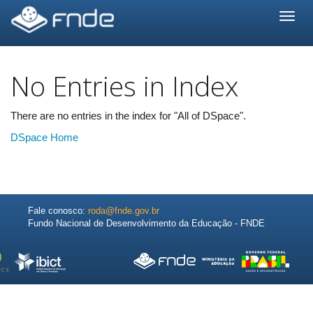
Skip
navigation
No Entries in Index
There are no entries in the index for "All of DSpace".
DSpace Home
Fale conosco:
roda@fnde.gov.br
Fundo Nacional de Desenvolvimento da Educação - FNDE