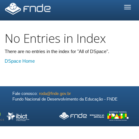
Skip
navigation
No Entries in Index
There are no entries in the index for "All of DSpace".
DSpace Home
Fale conosco:
roda@fnde.gov.br
Fundo Nacional de Desenvolvimento da Educação - FNDE