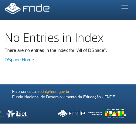
Skip
navigation
No Entries in Index
There are no entries in the index for "All of DSpace".
DSpace Home
Fale conosco:
roda@fnde.gov.br
Fundo Nacional de Desenvolvimento da Educação - FNDE