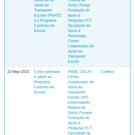
Apoio ao
Goiás
;
Funap -
Transporte
Fundação de
Escolar (PNATE)
Apoio a
e o Programa
Pesquisa
;
FCT
Caminho da
Faculdade de
Escola
Apoio à
Tecnologia
;
Centro
Colaborador de
Apoio ao
Transporte
Escola
22-May-2023
Como participar
FNDE
;
CECAT
Cartilha
e aderir ao
Centro
Programa
Colaborador de
Caminho da
Apoio ao
Escola
Transporte
Escola
;
UFG
Universidade
Federal de
Goiás
;
Funape
Fundação de
Apoio à
Pesquisa
;
FCT -
Faculdade de