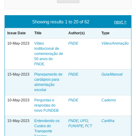
Showing results 1 to 20 of 62
next >
Issue Date
Title
Author(s)
Type
10-May-2023
Vídeo
FNDE
Vídeo/Animação
institucional de
comemoração de
50 anos do
FNDE.
15-May-2023
Planejamento de
FNDE
Guia/Manual
cardápios para
alimentação
escolar
10-May-2023
Perguntas e
FNDE
Caderno
respostas do
novo FUNDEB
15-May-2023
Entendendo os
FNDE
;
UFG
;
Cartilha
Custos do
FUNAPE
;
FCT
Transporte