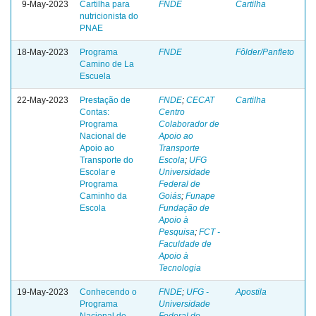
9-May-2023
Cartilha para
FNDE
Cartilha
nutricionista do
PNAE
18-May-2023
Programa
FNDE
Fôlder/Panfleto
Camino de La
Escuela
22-May-2023
Prestação de
FNDE
;
CECAT
Cartilha
Contas:
Centro
Programa
Colaborador de
Nacional de
Apoio ao
Apoio ao
Transporte
Transporte do
Escola
;
UFG
Escolar e
Universidade
Programa
Federal de
Caminho da
Goiás
;
Funape
Escola
Fundação de
Apoio à
Pesquisa
;
FCT -
Faculdade de
Apoio à
Tecnologia
19-May-2023
Conhecendo o
FNDE
;
UFG -
Apostila
Programa
Universidade
Nacional de
Federal de