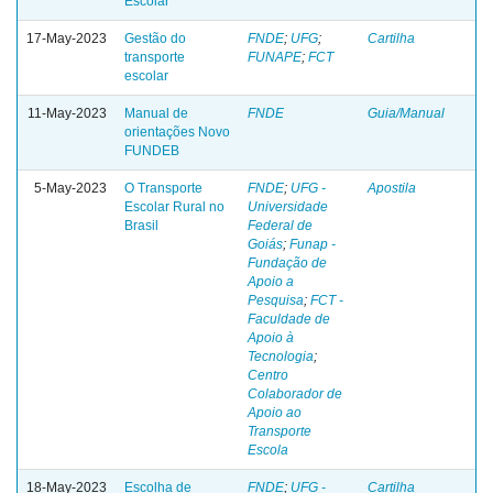
Escolar
17-May-2023
Gestão do
FNDE
;
UFG
;
Cartilha
transporte
FUNAPE
;
FCT
escolar
11-May-2023
Manual de
FNDE
Guia/Manual
orientações Novo
FUNDEB
5-May-2023
O Transporte
FNDE
;
UFG -
Apostila
Escolar Rural no
Universidade
Brasil
Federal de
Goiás
;
Funap -
Fundação de
Apoio a
Pesquisa
;
FCT -
Faculdade de
Apoio à
Tecnologia
;
Centro
Colaborador de
Apoio ao
Transporte
Escola
18-May-2023
Escolha de
FNDE
;
UFG -
Cartilha