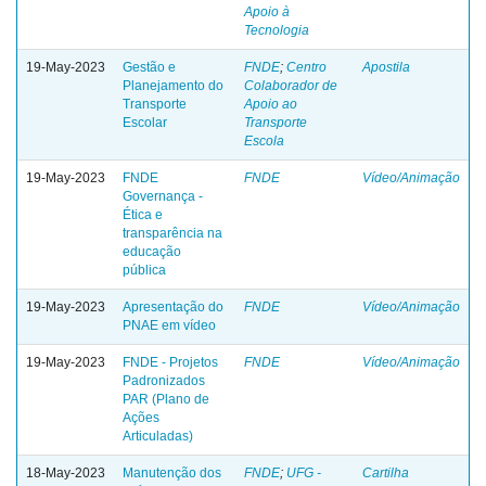
Apoio à
Tecnologia
19-May-2023
Gestão e
FNDE
;
Centro
Apostila
Planejamento do
Colaborador de
Transporte
Apoio ao
Escolar
Transporte
Escola
19-May-2023
FNDE
FNDE
Vídeo/Animação
Governança -
Ética e
transparência na
educação
pública
19-May-2023
Apresentação do
FNDE
Vídeo/Animação
PNAE em vídeo
19-May-2023
FNDE - Projetos
FNDE
Vídeo/Animação
Padronizados
PAR (Plano de
Ações
Articuladas)
18-May-2023
Manutenção dos
FNDE
;
UFG -
Cartilha