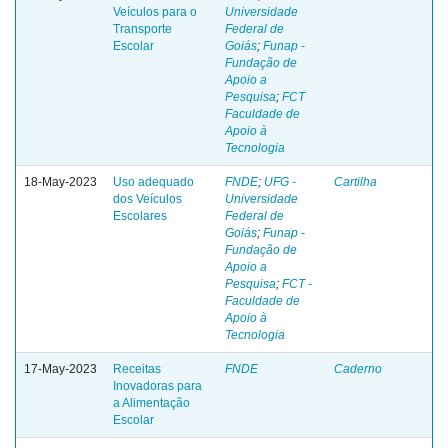
Veículos para o
Universidade
Transporte
Federal de
Escolar
Goiás
;
Funap -
Fundação de
Apoio a
Pesquisa
;
FCT
Faculdade de
Apoio à
Tecnologia
18-May-2023
Uso adequado
FNDE
;
UFG -
Cartilha
dos Veículos
Universidade
Escolares
Federal de
Goiás
;
Funap -
Fundação de
Apoio a
Pesquisa
;
FCT -
Faculdade de
Apoio à
Tecnologia
17-May-2023
Receitas
FNDE
Caderno
Inovadoras para
a Alimentação
Escolar