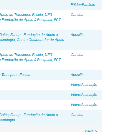
Fôlder/Panfleto
poio ao Transporte Escola
;
UFG
Cartilha
 Fundação de Apoio à Pesquisa
;
FCT -
Goiás
;
Funap - Fundação de Apoio a
Apostila
ecnologia
;
Centro Colaborador de Apoio
poio ao Transporte Escola
;
UFG
Cartilha
 Fundação de Apoio à Pesquisa
;
FCT -
 Transporte Escola
Apostila
Vídeo/Animação
Vídeo/Animação
Vídeo/Animação
Goiás
;
Funap - Fundação de Apoio a
Cartilha
ecnologia
next >