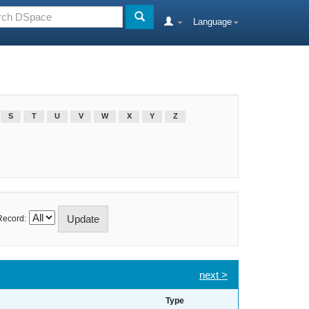
Language
S
T
U
V
W
X
Y
Z
Record:
next >
Type