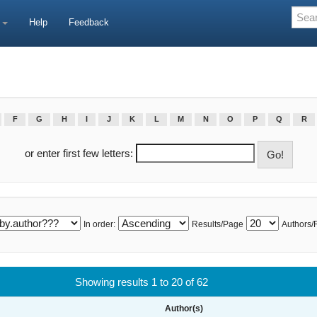
e
Help
Feedback
F
G
H
I
J
K
L
M
N
O
P
Q
R
or enter first few letters:
In order:
Results/Page
Authors/
Showing results 1 to 20 of 62
Author(s)