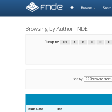
Skip
navigation
Browse
Sobr
Browsing by Author FNDE
Jump to:
0-9
A
B
C
D
E
Sort by:
Issue Date
Title