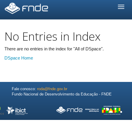
Skip
navigation
No Entries in Index
There are no entries in the index for "All of DSpace".
DSpace Home
Fale conosco:
roda@fnde.gov.br
Fundo Nacional de Desenvolvimento da Educação - FNDE