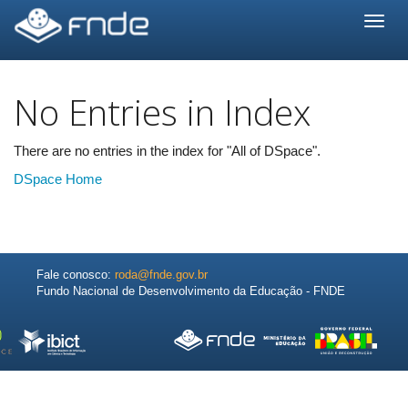
Skip
navigation
No Entries in Index
There are no entries in the index for "All of DSpace".
DSpace Home
Fale conosco:
roda@fnde.gov.br
Fundo Nacional de Desenvolvimento da Educação - FNDE