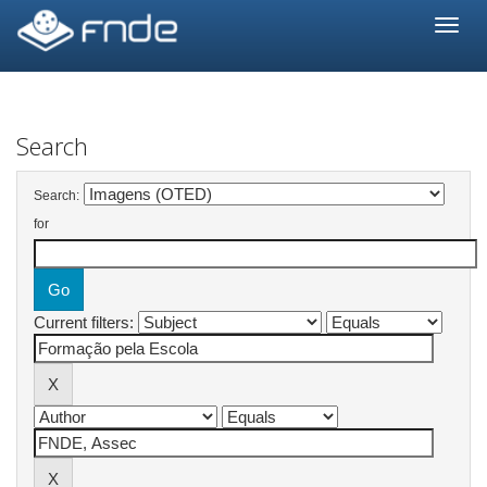
Skip
navigation
Search
Search:
for
Current filters: