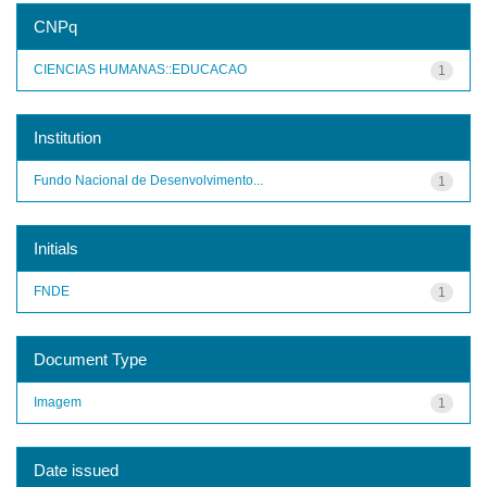
CNPq
CIENCIAS HUMANAS::EDUCACAO
1
Institution
Fundo Nacional de Desenvolvimento...
1
Initials
FNDE
1
Document Type
Imagem
1
Date issued