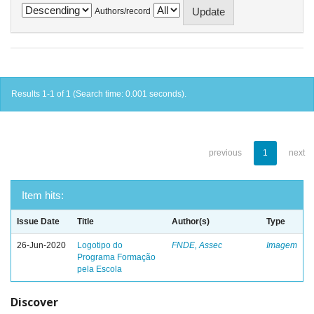
Authors/record
Results 1-1 of 1 (Search time: 0.001 seconds).
previous
1
next
Item hits:
Issue Date
Title
Author(s)
Type
26-Jun-2020
Logotipo do
FNDE, Assec
Imagem
Programa Formação
pela Escola
Discover