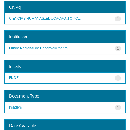
CNPq
CIENCIAS HUMANAS::EDUCACAO::TOPIC...
1
Institution
Fundo Nacional de Desenvolvimento...
1
Initials
FNDE
1
Document Type
Imagem
1
Date Available