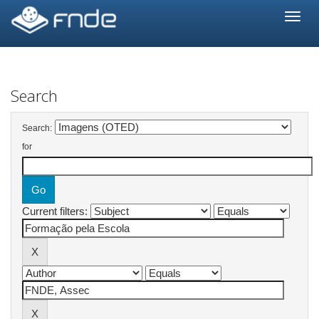
Skip
navigation
Search
Search:
for
Current filters: