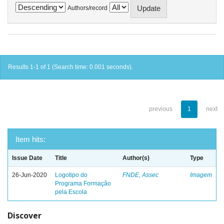
Authors/record
Results 1-1 of 1 (Search time: 0.001 seconds).
previous
1
next
Item hits:
Issue Date
Title
Author(s)
Type
26-Jun-2020
Logotipo do
FNDE, Assec
Imagem
Programa Formação
pela Escola
Discover