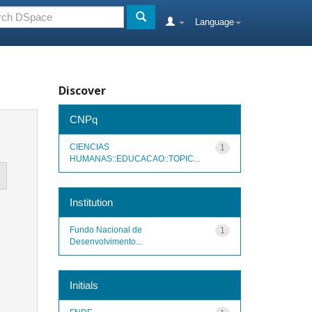
Language
Discover
CNPq
CIENCIAS
1
HUMANAS::EDUCACAO::TOPIC...
Institution
Fundo Nacional de
1
Desenvolvimento...
Initials