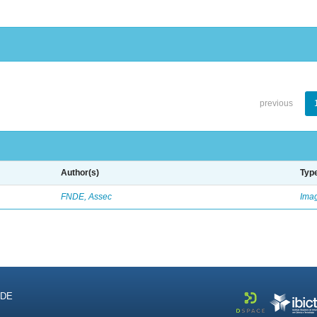
previous
Author(s)
Typ
FNDE, Assec
Ima
NDE