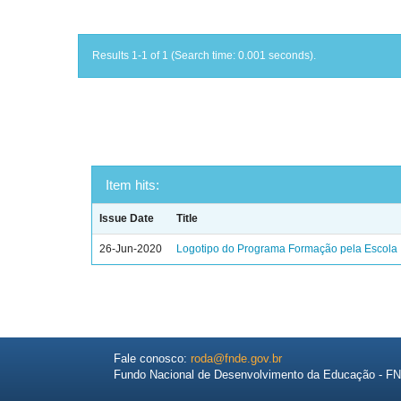
Results 1-1 of 1 (Search time: 0.001 seconds).
Item hits:
Issue Date
Title
26-Jun-2020
Logotipo do Programa Formação pela Escola
Fale conosco:
roda@fnde.gov.br
Fundo Nacional de Desenvolvimento da Educação - F