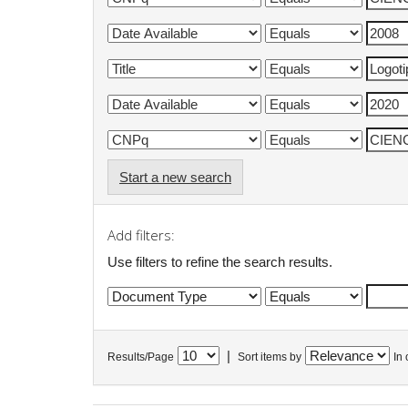
Start a new search
Add filters:
Use filters to refine the search results.
|
Results/Page
Sort items by
In 