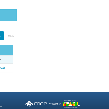
1
next
e
gem