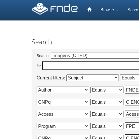
Skip
navigation
Browse
Sobr
Search
Search:
for
Current filters: