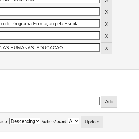
order
Authors/record