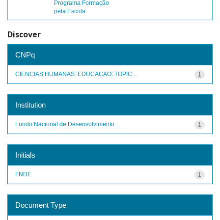
Programa Formação
pela Escola
Discover
CNPq
CIENCIAS HUMANAS::EDUCACAO::TOPIC...
1
Institution
Fundo Nacional de Desenvolvimento...
1
Initials
FNDE
1
Document Type