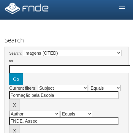
Skip
navigation
Search
Search:
for
Current filters: