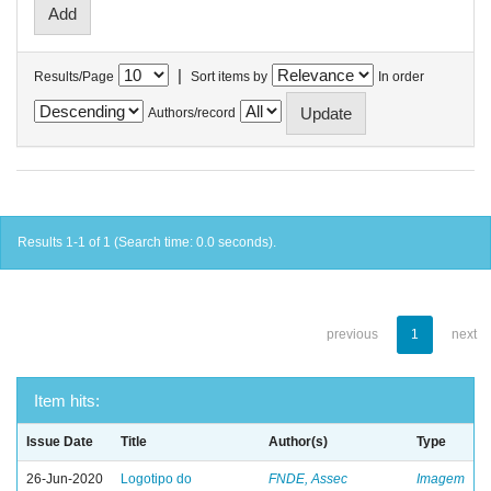
|
Results/Page
Sort items by
In order
Authors/record
Results 1-1 of 1 (Search time: 0.0 seconds).
previous
1
next
Item hits:
Issue Date
Title
Author(s)
Type
26-Jun-2020
Logotipo do
FNDE, Assec
Imagem