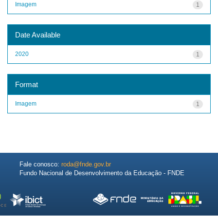
Imagem
1
Date Available
2020
1
Format
Imagem
1
Fale conosco:
roda@fnde.gov.br
Fundo Nacional de Desenvolvimento da Educação - FNDE