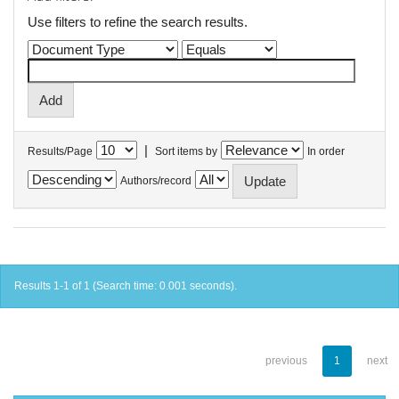
Use filters to refine the search results.
|
Results/Page
Sort items by
In order
Authors/record
Results 1-1 of 1 (Search time: 0.001 seconds).
previous
1
next