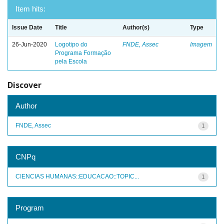
Item hits:
Issue Date
Title
Author(s)
Type
26-Jun-2020
Logotipo do
FNDE, Assec
Imagem
Programa Formação
pela Escola
Discover
Author
FNDE, Assec
1
CNPq
CIENCIAS HUMANAS::EDUCACAO::TOPIC...
1
Program