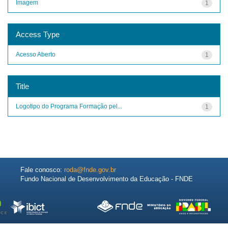
Imagem
1
Access Type
Acesso Aberto
1
Title
Logotipo do Programa Formação pel...
1
Fale conosco:
roda@fnde.gov.br
Fundo Nacional de Desenvolvimento da Educação - FNDE