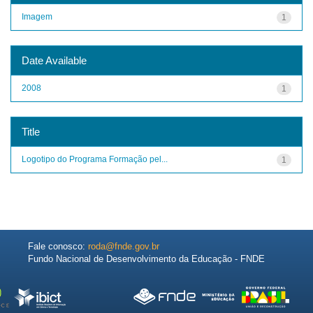
Imagem
1
Date Available
2008
1
Title
Logotipo do Programa Formação pel...
1
Fale conosco:
roda@fnde.gov.br
Fundo Nacional de Desenvolvimento da Educação - FNDE