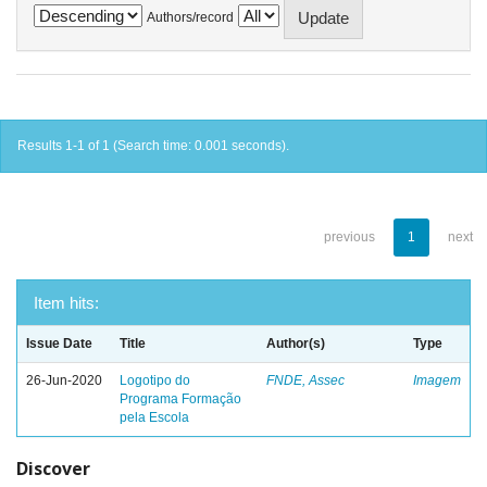
Authors/record
Results 1-1 of 1 (Search time: 0.001 seconds).
previous
1
next
Item hits:
Issue Date
Title
Author(s)
Type
26-Jun-2020
Logotipo do
FNDE, Assec
Imagem
Programa Formação
pela Escola
Discover