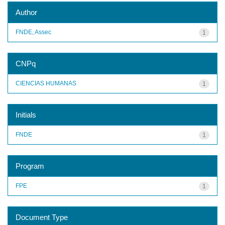
Author
FNDE, Assec
1
CNPq
CIENCIAS HUMANAS
1
Initials
FNDE
1
Program
FPE
1
Document Type