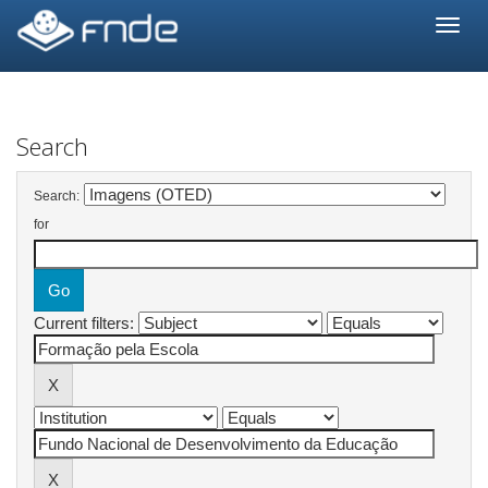
Skip
navigation
Search
Search:
for
Current filters: