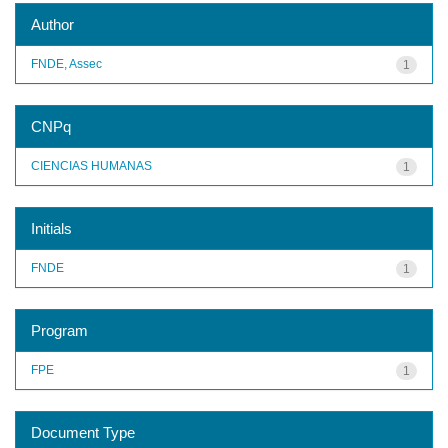
Author
FNDE, Assec
1
CNPq
CIENCIAS HUMANAS
1
Initials
FNDE
1
Program
FPE
1
Document Type