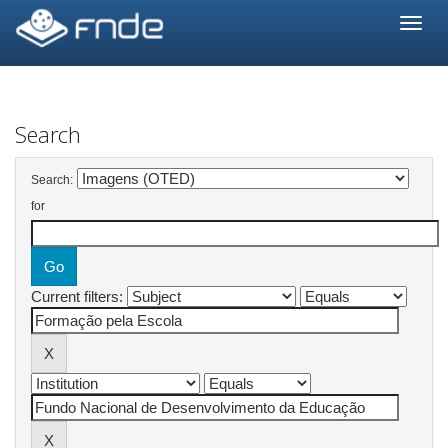
Skip
navigation
Search
Search:
for
Current filters: