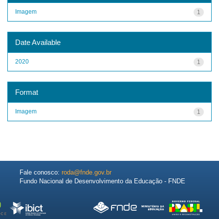
Imagem
1
Date Available
2020
1
Format
Imagem
1
Fale conosco:
roda@fnde.gov.br
Fundo Nacional de Desenvolvimento da Educação - FNDE