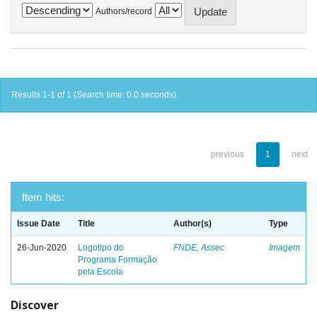
Authors/record
Results 1-1 of 1 (Search time: 0.0 seconds).
previous
1
next
Item hits:
Issue Date
Title
Author(s)
Type
26-Jun-2020
Logotipo do
FNDE, Assec
Imagem
Programa Formação
pela Escola
Discover