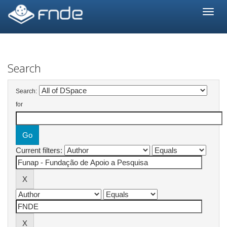
Skip
navigation
Search
Search:
for
Current filters: