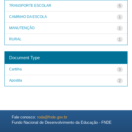
TRANSPORTE ESCOLAR
5
CAMINHO DA ESCOLA
1
MANUTENÇÃO
1
RURAL
1
Document Type
Cartilha
3
Apostila
2
Fale conosco:
roda@fnde.gov.br
Fundo Nacional de Desenvolvimento da Educação - FNDE