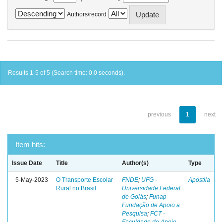
Authors/record
Results 1-5 of 5 (Search time: 0.0 seconds).
previous
1
next
Item hits:
Issue Date
Title
Author(s)
Type
5-May-2023
O Transporte Escolar
FNDE
;
UFG -
Apostila
Rural no Brasil
Universidade Federal
de Goiás
;
Funap -
Fundação de Apoio a
Pesquisa
;
FCT -