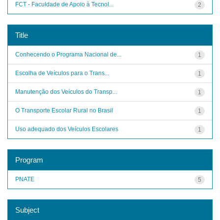
FCT - Faculdade de Apoio à Tecnol...
2
Title
Conhecendo o Programa Nacional de...
1
Escolha de Veículos para o Trans...
1
Manutenção dos Veículos do Transp...
1
O Transporte Escolar Rural no Brasil
1
Uso adequado dos Veículos Escolares
1
Program
PNATE
5
Subject