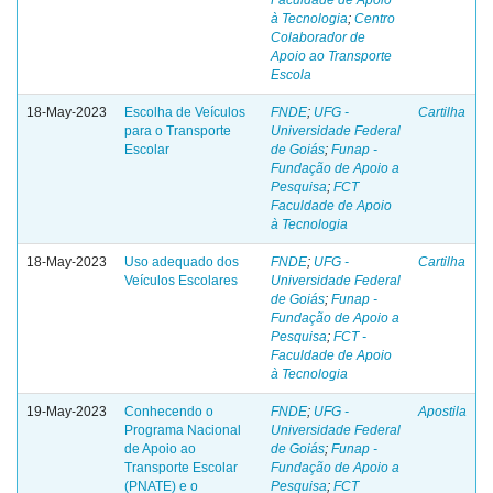
Faculdade de Apoio
à Tecnologia
;
Centro
Colaborador de
Apoio ao Transporte
Escola
18-May-2023
Escolha de Veículos
FNDE
;
UFG -
Cartilha
para o Transporte
Universidade Federal
Escolar
de Goiás
;
Funap -
Fundação de Apoio a
Pesquisa
;
FCT
Faculdade de Apoio
à Tecnologia
18-May-2023
Uso adequado dos
FNDE
;
UFG -
Cartilha
Veículos Escolares
Universidade Federal
de Goiás
;
Funap -
Fundação de Apoio a
Pesquisa
;
FCT -
Faculdade de Apoio
à Tecnologia
19-May-2023
Conhecendo o
FNDE
;
UFG -
Apostila
Programa Nacional
Universidade Federal
de Apoio ao
de Goiás
;
Funap -
Transporte Escolar
Fundação de Apoio a
(PNATE) e o
Pesquisa
;
FCT