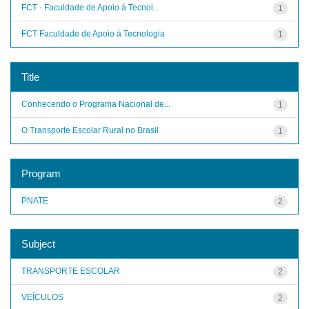
FCT - Faculdade de Apoio à Tecnol...
1
FCT Faculdade de Apoio à Tecnologia
1
Title
Conhecendo o Programa Nacional de...
1
O Transporte Escolar Rural no Brasil
1
Program
PNATE
2
Subject
TRANSPORTE ESCOLAR
2
VEÍCULOS
2