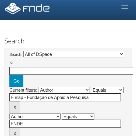
Skip
navigation
Search
Search:
for
Current filters: