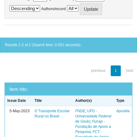
Authors/record
Results 1-2 of 2 (Search time: 0.001 seconds).
previous
1
next
Item hits:
Issue Date
Title
Author(s)
Type
5-May-2023
O Transporte Escolar
FNDE
;
UFG -
Apostila
Rural no Brasil
Universidade Federal
de Goiás
;
Funap -
Fundação de Apoio a
Pesquisa
;
FCT -