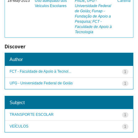
18-May-2023
Uso adequado dos
FNDE
;
UFG -
Cartilha
Veículos Escolares
Universidade Federal
de Goiás
;
Funap -
Fundação de Apoio a
Pesquisa
;
FCT -
Faculdade de Apoio à
Tecnologia
Discover
Author
FCT - Faculdade de Apoio à Tecnol...
1
UFG - Universidade Federal de Goiás
1
Subject
TRANSPORTE ESCOLAR
1
VEÍCULOS
1