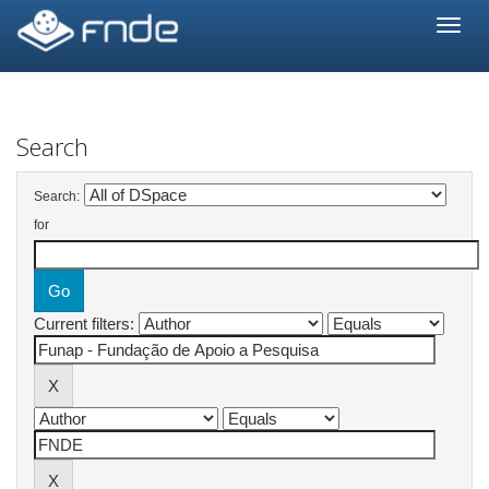
Skip
navigation
Search
Search:
for
Current filters: