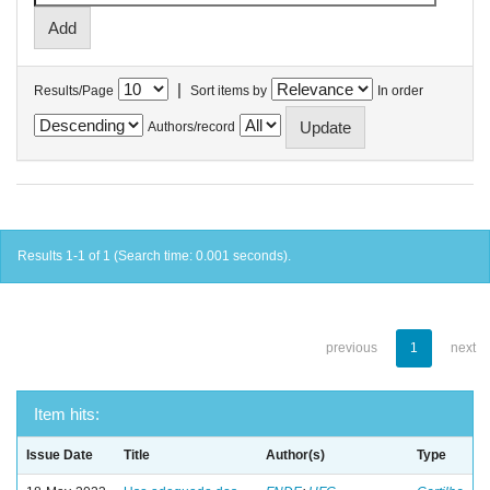
|
Results/Page
Sort items by
In order
Authors/record
Results 1-1 of 1 (Search time: 0.001 seconds).
previous
1
next
Item hits:
Issue Date
Title
Author(s)
Type