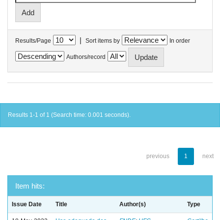
|
Results/Page
Sort items by
In order
Authors/record
Results 1-1 of 1 (Search time: 0.001 seconds).
previous
1
next
Item hits:
Issue Date
Title
Author(s)
Type