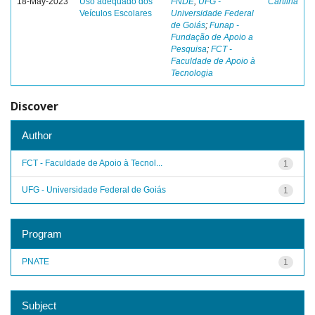
18-May-2023
Uso adequado dos
FNDE
;
UFG -
Cartilha
Veículos Escolares
Universidade Federal
de Goiás
;
Funap -
Fundação de Apoio a
Pesquisa
;
FCT -
Faculdade de Apoio à
Tecnologia
Discover
Author
FCT - Faculdade de Apoio à Tecnol...
1
UFG - Universidade Federal de Goiás
1
Program
PNATE
1
Subject