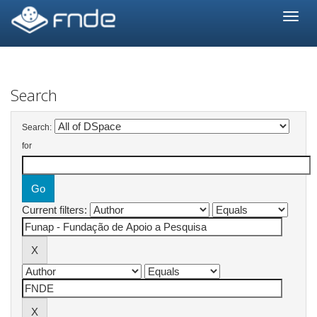
Skip
navigation
Search
Search:
for
Current filters: