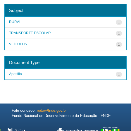
Subject
RURAL
1
TRANSPORTE ESCOLAR
1
VEÍCULOS
1
Document Type
Apostila
1
Fale conosco:
roda@fnde.gov.br
Fundo Nacional de Desenvolvimento da Educação - FNDE