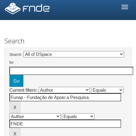
Skip
navigation
Search
Search:
for
Current filters: