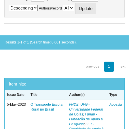
Authors/record
Results 1-1 of 1 (Search time: 0.001 seconds).
previous
1
next
Item hits:
Issue Date
Title
Author(s)
Type
5-May-2023
O Transporte Escolar
FNDE
;
UFG -
Apostila
Rural no Brasil
Universidade Federal
de Goiás
;
Funap -
Fundação de Apoio a
Pesquisa
;
FCT -