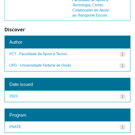
Faculdade de Apoio à
Tecnologia
;
Centro
Colaborador de Apoio
ao Transporte Escola
Discover
Author
FCT - Faculdade de Apoio à Tecnol...
1
UFG - Universidade Federal de Goiás
1
Date issued
2023
1
Program
PNATE
1