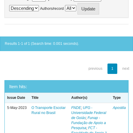
Authors/record
Results 1-1 of 1 (Search time: 0.001 seconds).
previous
1
next
Item hits:
Issue Date
Title
Author(s)
Type
5-May-2023
O Transporte Escolar
FNDE
;
UFG -
Apostila
Rural no Brasil
Universidade Federal
de Goiás
;
Funap -
Fundação de Apoio a
Pesquisa
;
FCT -