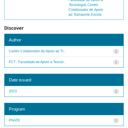
Faculdade de Apoio à
Tecnologia
;
Centro
Colaborador de Apoio
ao Transporte Escola
Discover
Author
Centro Colaborador de Apoio ao Tr...
1
FCT - Faculdade de Apoio à Tecnol...
1
Date issued
2023
1
Program
PNATE
1