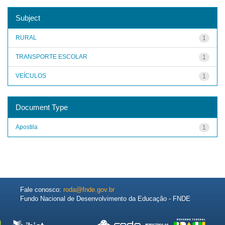
Subject
RURAL
1
TRANSPORTE ESCOLAR
1
VEÍCULOS
1
Document Type
Apostila
1
Fale conosco:
roda@fnde.gov.br
Fundo Nacional de Desenvolvimento da Educação - FNDE