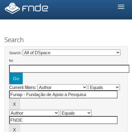
Skip
navigation
Search
Search:
for
Current filters: