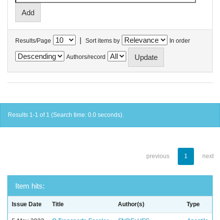
|
Results/Page
Sort items by
In order
Authors/record
Results 1-1 of 1 (Search time: 0.0 seconds).
previous
1
next
Item hits:
Issue Date
Title
Author(s)
Type