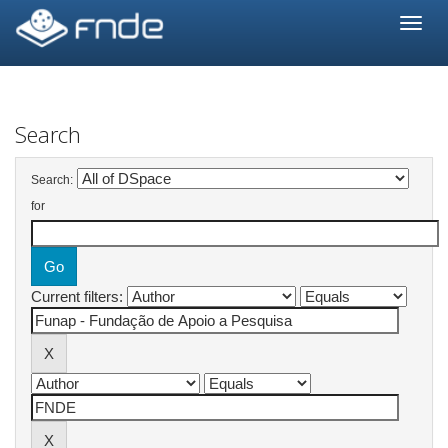
Skip
navigation
Search
Search:
for
Current filters: