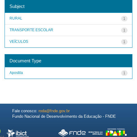
Subject
RURAL
1
TRANSPORTE ESCOLAR
1
VEÍCULOS
1
Document Type
Apostila
1
Fale conosco:
roda@fnde.gov.br
Fundo Nacional de Desenvolvimento da Educação - FNDE