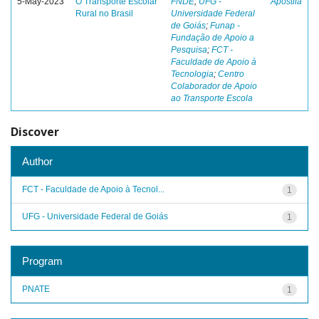
5-May-2023
O Transporte Escolar
FNDE
;
UFG -
Apostila
Rural no Brasil
Universidade Federal
de Goiás
;
Funap -
Fundação de Apoio a
Pesquisa
;
FCT -
Faculdade de Apoio à
Tecnologia
;
Centro
Colaborador de Apoio
ao Transporte Escola
Discover
Author
FCT - Faculdade de Apoio à Tecnol...
1
UFG - Universidade Federal de Goiás
1
Program
PNATE
1