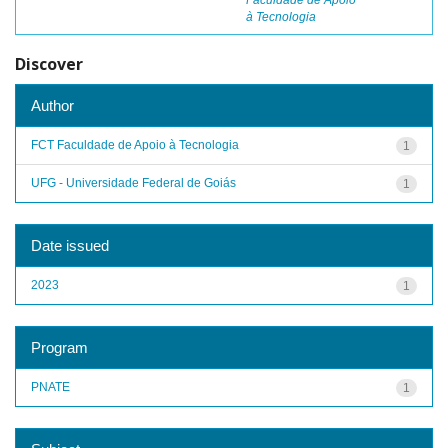
Faculdade de Apoio
à Tecnologia
Discover
Author
FCT Faculdade de Apoio à Tecnologia
1
UFG - Universidade Federal de Goiás
1
Date issued
2023
1
Program
PNATE
1