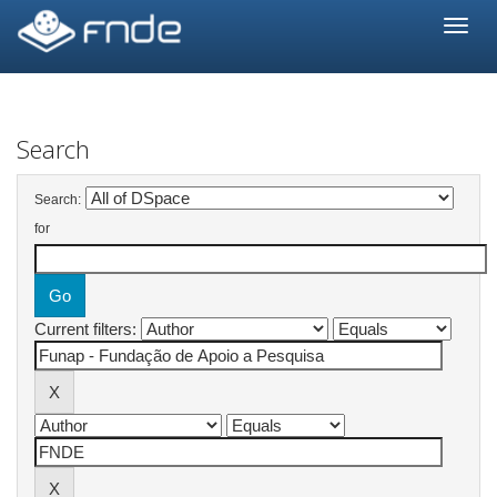
Skip
navigation
Search
Search:
for
Current filters: