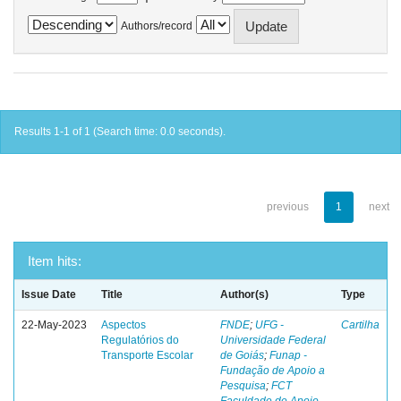
Authors/record
Results 1-1 of 1 (Search time: 0.0 seconds).
previous
1
next
Item hits:
Issue Date
Title
Author(s)
Type
22-May-2023
Aspectos
FNDE
;
UFG -
Cartilha
Regulatórios do
Universidade Federal
Transporte Escolar
de Goiás
;
Funap -
Fundação de Apoio a
Pesquisa
;
FCT