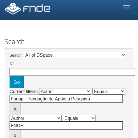
Skip
navigation
Search
Search:
for
Current filters: