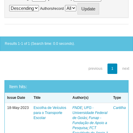
Authors/record
Results 1-1 of 1 (Search time: 0.0 seconds).
previous
1
next
Item hits:
Issue Date
Title
Author(s)
Type
18-May-2023
Escolha de Veículos
FNDE
;
UFG -
Cartilha
para o Transporte
Universidade Federal
Escolar
de Goiás
;
Funap -
Fundação de Apoio a
Pesquisa
;
FCT