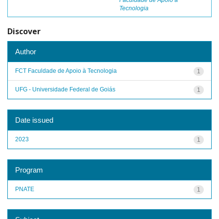
Faculdade de Apoio à
Tecnologia
Discover
Author
FCT Faculdade de Apoio à Tecnologia
1
UFG - Universidade Federal de Goiás
1
Date issued
2023
1
Program
PNATE
1