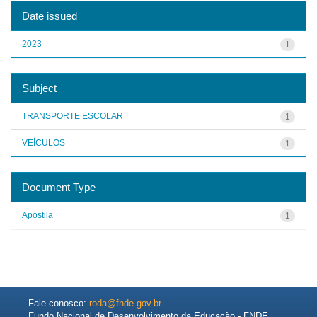
Date issued
2023
1
Subject
TRANSPORTE ESCOLAR
1
VEÍCULOS
1
Document Type
Apostila
1
Fale conosco:
roda@fnde.gov.br
Fundo Nacional de Desenvolvimento da Educação - FNDE