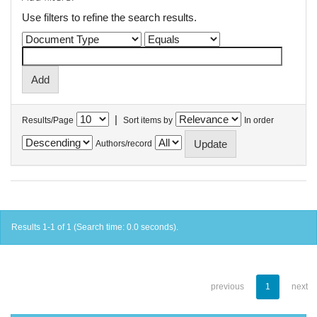
Use filters to refine the search results.
|
Results/Page
Sort items by
In order
Authors/record
Results 1-1 of 1 (Search time: 0.0 seconds).
previous
1
next