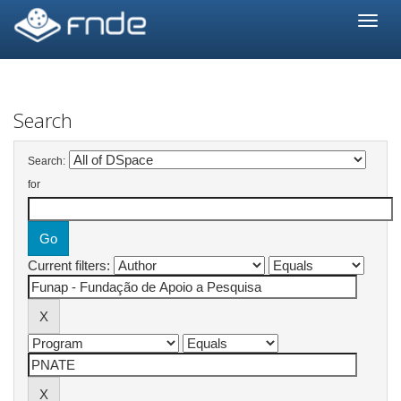
Skip
navigation
Search
Search:
for
Current filters: