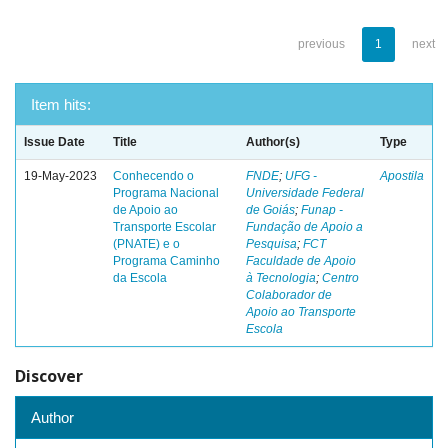
previous
1
next
Item hits:
Issue Date
Title
Author(s)
Type
19-May-2023
Conhecendo o
FNDE
;
UFG -
Apostila
Programa Nacional
Universidade Federal
de Apoio ao
de Goiás
;
Funap -
Transporte Escolar
Fundação de Apoio a
(PNATE) e o
Pesquisa
;
FCT
Programa Caminho
Faculdade de Apoio
da Escola
à Tecnologia
;
Centro
Colaborador de
Apoio ao Transporte
Escola
Discover
Author