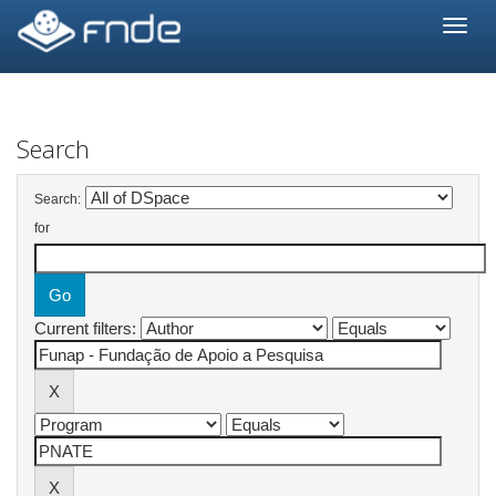
Skip
navigation
Search
Search:
for
Current filters: