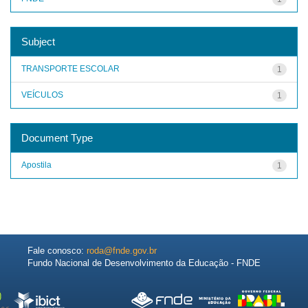
Subject
TRANSPORTE ESCOLAR
1
VEÍCULOS
1
Document Type
Apostila
1
Fale conosco:
roda@fnde.gov.br
Fundo Nacional de Desenvolvimento da Educação - FNDE