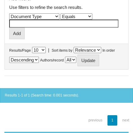
Use filters to refine the search results.
|
Results/Page
Sort items by
In order
Authors/record
Results 1-1 of 1 (Search time: 0.001 seconds).
previous
1
next