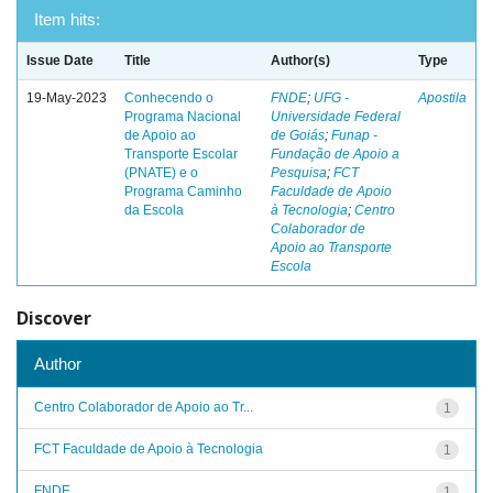
Item hits:
Issue Date
Title
Author(s)
Type
19-May-2023
Conhecendo o
FNDE
;
UFG -
Apostila
Programa Nacional
Universidade Federal
de Apoio ao
de Goiás
;
Funap -
Transporte Escolar
Fundação de Apoio a
(PNATE) e o
Pesquisa
;
FCT
Programa Caminho
Faculdade de Apoio
da Escola
à Tecnologia
;
Centro
Colaborador de
Apoio ao Transporte
Escola
Discover
Author
Centro Colaborador de Apoio ao Tr...
1
FCT Faculdade de Apoio à Tecnologia
1
FNDE
1