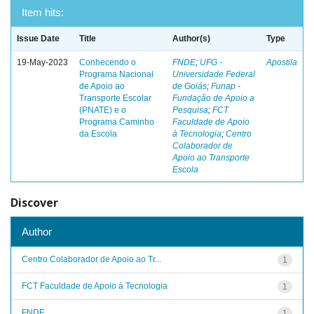
Item hits:
Issue Date
Title
Author(s)
Type
19-May-2023
Conhecendo o
FNDE
;
UFG -
Apostila
Programa Nacional
Universidade Federal
de Apoio ao
de Goiás
;
Funap -
Transporte Escolar
Fundação de Apoio a
(PNATE) e o
Pesquisa
;
FCT
Programa Caminho
Faculdade de Apoio
da Escola
à Tecnologia
;
Centro
Colaborador de
Apoio ao Transporte
Escola
Discover
Author
Centro Colaborador de Apoio ao Tr...
1
FCT Faculdade de Apoio à Tecnologia
1
FNDE
1