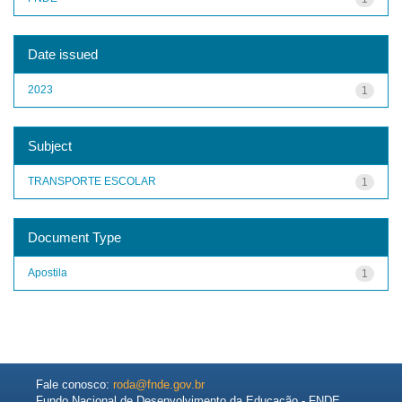
Date issued
2023
1
Subject
TRANSPORTE ESCOLAR
1
Document Type
Apostila
1
Fale conosco:
roda@fnde.gov.br
Fundo Nacional de Desenvolvimento da Educação - FNDE