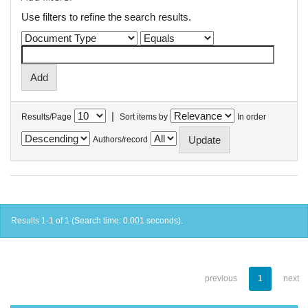
Use filters to refine the search results.
|
Results/Page
Sort items by
In order
Authors/record
Results 1-1 of 1 (Search time: 0.001 seconds).
previous
1
next