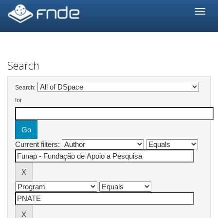
Skip
navigation
Search
Search:
for
Current filters: