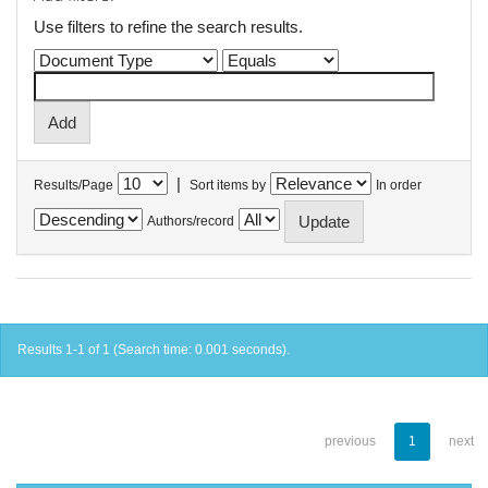
Use filters to refine the search results.
|
Results/Page
Sort items by
In order
Authors/record
Results 1-1 of 1 (Search time: 0.001 seconds).
previous
1
next