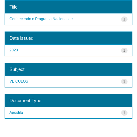
Title
Conhecendo o Programa Nacional de...
1
Date issued
2023
1
Subject
VEÍCULOS
1
Document Type
Apostila
1