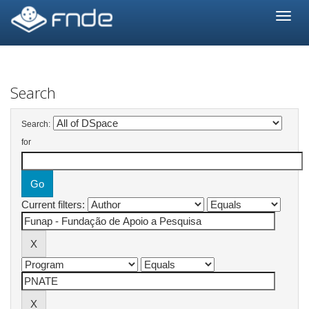
Skip
navigation
Search
Search:
for
Current filters: