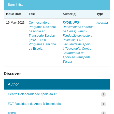
Item hits:
Issue Date
Title
Author(s)
Type
19-May-2023
Conhecendo o
FNDE
;
UFG -
Apostila
Programa Nacional
Universidade Federal
de Apoio ao
de Goiás
;
Funap -
Transporte Escolar
Fundação de Apoio a
(PNATE) e o
Pesquisa
;
FCT
Programa Caminho
Faculdade de Apoio
da Escola
à Tecnologia
;
Centro
Colaborador de
Apoio ao Transporte
Escola
Discover
Author
Centro Colaborador de Apoio ao Tr...
1
FCT Faculdade de Apoio à Tecnologia
1
FNDE
1