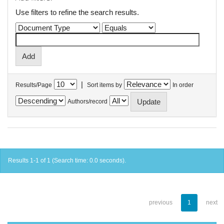
Use filters to refine the search results.
|
Results/Page
Sort items by
In order
Authors/record
Results 1-1 of 1 (Search time: 0.0 seconds).
previous
1
next