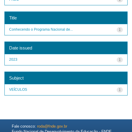
Title
Conhecendo o Programa Nacional de...
1
Date issued
2023
1
Subject
VEÍCULOS
1
Fale conosco:
roda@fnde.gov.br
Fundo Nacional de Desenvolvimento da Educação - FNDE