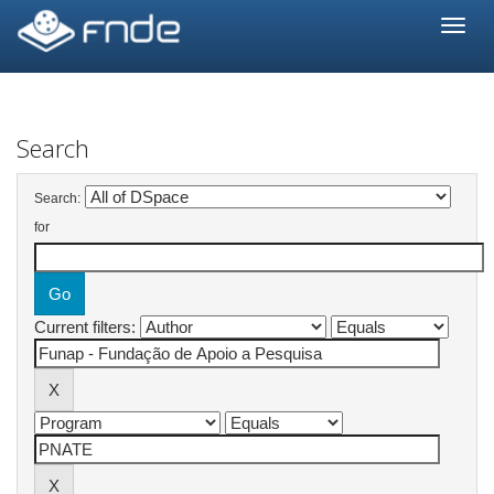
Skip
navigation
Search
Search:
for
Current filters: