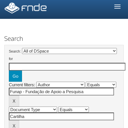
Skip
navigation
Search
Search:
for
Current filters: