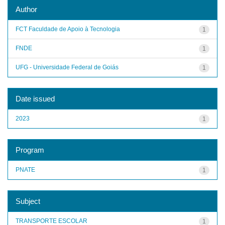
Author
FCT Faculdade de Apoio à Tecnologia
1
FNDE
1
UFG - Universidade Federal de Goiás
1
Date issued
2023
1
Program
PNATE
1
Subject
TRANSPORTE ESCOLAR
1