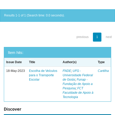
Results 1-1 of 1 (Search time: 0.0 seconds).
previous
1
next
Item hits:
Issue Date
Title
Author(s)
Type
18-May-2023
Escolha de Veículos
FNDE
;
UFG -
Cartilha
para o Transporte
Universidade Federal
Escolar
de Goiás
;
Funap -
Fundação de Apoio a
Pesquisa
;
FCT
Faculdade de Apoio à
Tecnologia
Discover