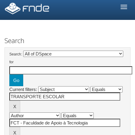
Skip
navigation
Search
Search:
for
Current filters: