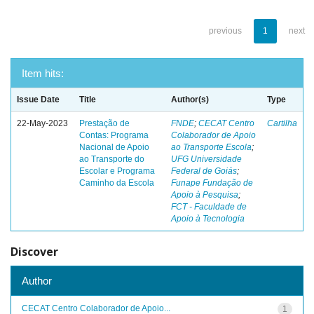
previous
1
next
Item hits:
Issue Date
Title
Author(s)
Type
22-May-2023
Prestação de
FNDE
;
CECAT Centro
Cartilha
Contas: Programa
Colaborador de Apoio
Nacional de Apoio
ao Transporte Escola
;
ao Transporte do
UFG Universidade
Escolar e Programa
Federal de Goiás
;
Caminho da Escola
Funape Fundação de
Apoio à Pesquisa
;
FCT - Faculdade de
Apoio à Tecnologia
Discover
Author
CECAT Centro Colaborador de Apoio...
1