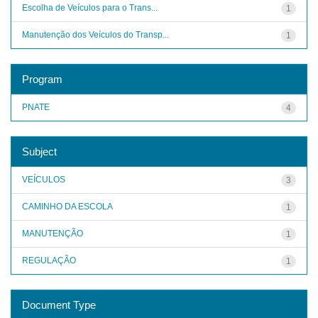
Escolha de Veículos para o Trans...
1
Manutenção dos Veículos do Transp...
1
Program
PNATE
4
Subject
VEÍCULOS
3
CAMINHO DA ESCOLA
1
MANUTENÇÃO
1
REGULAÇÃO
1
Document Type