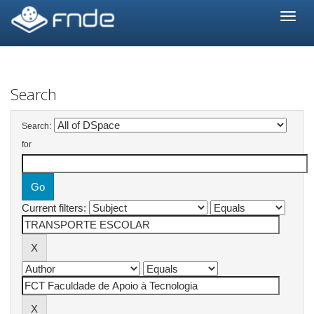
Skip
navigation
Search
Search:
for
Current filters: