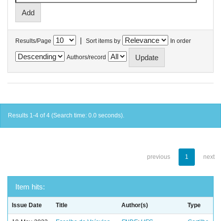
|
Results/Page
Sort items by
In order
Authors/record
Results 1-4 of 4 (Search time: 0.0 seconds).
previous
1
next
Item hits:
Issue Date
Title
Author(s)
Type