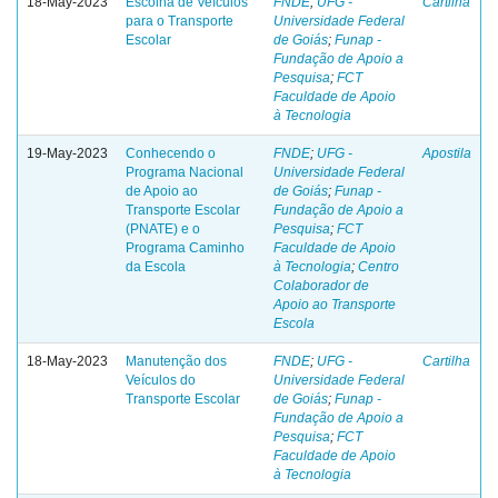
18-May-2023
Escolha de Veículos
FNDE
;
UFG -
Cartilha
para o Transporte
Universidade Federal
Escolar
de Goiás
;
Funap -
Fundação de Apoio a
Pesquisa
;
FCT
Faculdade de Apoio
à Tecnologia
19-May-2023
Conhecendo o
FNDE
;
UFG -
Apostila
Programa Nacional
Universidade Federal
de Apoio ao
de Goiás
;
Funap -
Transporte Escolar
Fundação de Apoio a
(PNATE) e o
Pesquisa
;
FCT
Programa Caminho
Faculdade de Apoio
da Escola
à Tecnologia
;
Centro
Colaborador de
Apoio ao Transporte
Escola
18-May-2023
Manutenção dos
FNDE
;
UFG -
Cartilha
Veículos do
Universidade Federal
Transporte Escolar
de Goiás
;
Funap -
Fundação de Apoio a
Pesquisa
;
FCT
Faculdade de Apoio
à Tecnologia