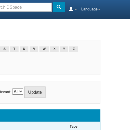
Language
S
T
U
V
W
X
Y
Z
Record:
Type