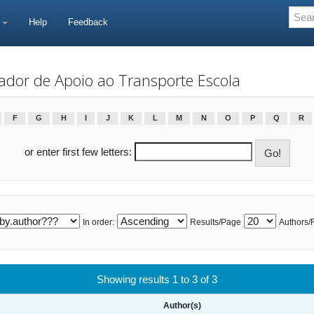
e
Help
Feedback
ador de Apoio ao Transporte Escola
F
G
H
I
J
K
L
M
N
O
P
Q
R
or enter first few letters:
In order:
Results/Page
Authors/
Showing results 1 to 3 of 3
Author(s)