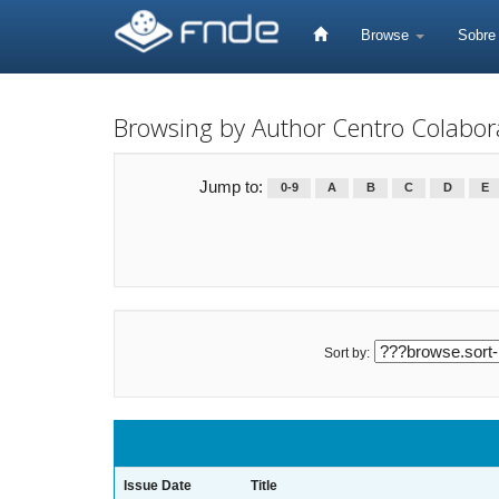
Skip
navigation
Browse
Sobr
Browsing by Author Centro Colabor
Jump to:
0-9
A
B
C
D
E
Sort by:
Issue Date
Title