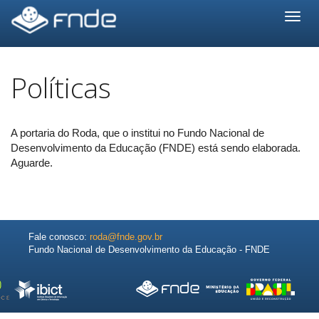
Skip
navigation
Políticas
A portaria do Roda, que o institui no Fundo Nacional de
Desenvolvimento da Educação (FNDE) está sendo elaborada.
Aguarde.
Fale conosco:
roda@fnde.gov.br
Fundo Nacional de Desenvolvimento da Educação - FNDE