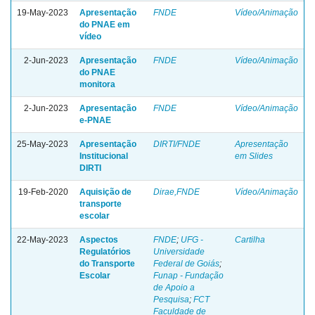
19-May-2023
Apresentação
FNDE
Vídeo/Animação
do PNAE em
vídeo
2-Jun-2023
Apresentação
FNDE
Vídeo/Animação
do PNAE
monitora
2-Jun-2023
Apresentação
FNDE
Vídeo/Animação
e-PNAE
25-May-2023
Apresentação
DIRTI/FNDE
Apresentação
Institucional
em Slides
DIRTI
19-Feb-2020
Aquisição de
Dirae,FNDE
Vídeo/Animação
transporte
escolar
22-May-2023
Aspectos
FNDE
;
UFG -
Cartilha
Regulatórios
Universidade
do Transporte
Federal de Goiás
;
Escolar
Funap - Fundação
de Apoio a
Pesquisa
;
FCT
Faculdade de