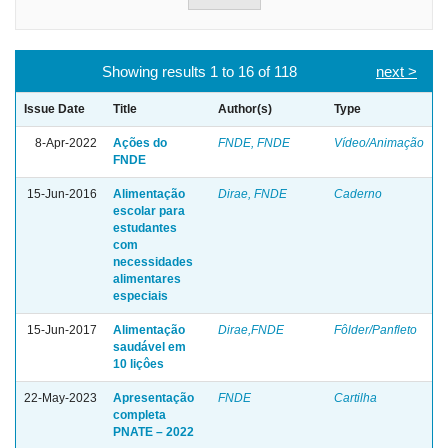
Showing results 1 to 16 of 118
next >
Issue Date
Title
Author(s)
Type
8-Apr-2022
Ações do
FNDE, FNDE
Vídeo/Animação
FNDE
15-Jun-2016
Alimentação
Dirae, FNDE
Caderno
escolar para
estudantes
com
necessidades
alimentares
especiais
15-Jun-2017
Alimentação
Dirae,FNDE
Fôlder/Panfleto
saudável em
10 liçôes
22-May-2023
Apresentação
FNDE
Cartilha
completa
PNATE – 2022