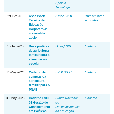
Apoio à
Tecnologia
29-Oct-2019
Assessoria
Assec,FNDE
Apresentação
Técnica de
em slides
Educação
Corporativa:
material de
apoio
15-Jan-2017
Boas práticas
Dirae,FNDE
Caderno
de agricultura
familiar para a
alimentação
escolar
11-May-2023
Caderno de
FNDE/MEC
Caderno
compras da
agricultura
familiar para o
PNAE
30-May-2023
Caderno FNDE
Fundo Nacional
Caderno
01 Gestão do
de
Conhecimento
Desenvolvimento
em Políticas
da Educação