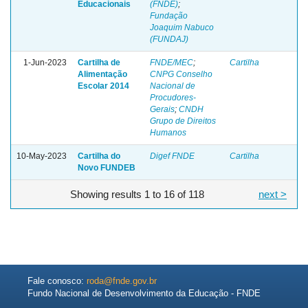
Educacionais
(FNDE)
;
Fundação
Joaquim Nabuco
(FUNDAJ)
1-Jun-2023
Cartilha de
FNDE/MEC
;
Cartilha
Alimentação
CNPG Conselho
Escolar 2014
Nacional de
Procudores-
Gerais
;
CNDH
Grupo de Direitos
Humanos
10-May-2023
Cartilha do
Digef FNDE
Cartilha
Novo FUNDEB
Showing results 1 to 16 of 118
next >
Fale conosco:
roda@fnde.gov.br
Fundo Nacional de Desenvolvimento da Educação - FNDE