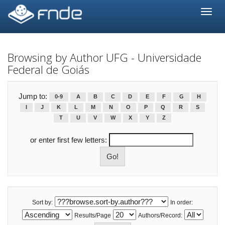
Skip
navigation
Browsing by Author UFG - Universidade
Federal de Goiás
Jump to:
0-9
A
B
C
D
E
F
G
H
I
J
K
L
M
N
O
P
Q
R
S
T
U
V
W
X
Y
Z
or enter first few letters:
Sort by:
In order:
Results/Page
Authors/Record: