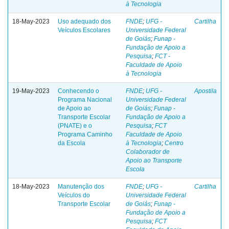
à Tecnologia
18-May-2023
Uso adequado dos
FNDE
;
UFG -
Cartilha
Veículos Escolares
Universidade Federal
de Goiás
;
Funap -
Fundação de Apoio a
Pesquisa
;
FCT -
Faculdade de Apoio
à Tecnologia
19-May-2023
Conhecendo o
FNDE
;
UFG -
Apostila
Programa Nacional
Universidade Federal
de Apoio ao
de Goiás
;
Funap -
Transporte Escolar
Fundação de Apoio a
(PNATE) e o
Pesquisa
;
FCT
Programa Caminho
Faculdade de Apoio
da Escola
à Tecnologia
;
Centro
Colaborador de
Apoio ao Transporte
Escola
18-May-2023
Manutenção dos
FNDE
;
UFG -
Cartilha
Veículos do
Universidade Federal
Transporte Escolar
de Goiás
;
Funap -
Fundação de Apoio a
Pesquisa
;
FCT