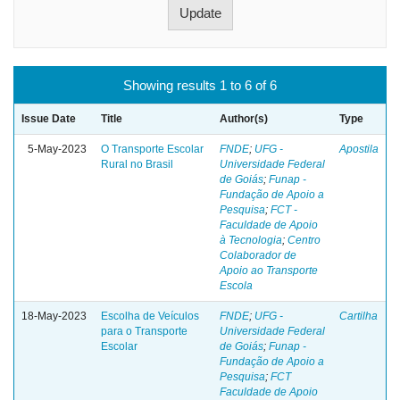
Showing results 1 to 6 of 6
Issue Date
Title
Author(s)
Type
5-May-2023
O Transporte Escolar
FNDE
;
UFG -
Apostila
Rural no Brasil
Universidade Federal
de Goiás
;
Funap -
Fundação de Apoio a
Pesquisa
;
FCT -
Faculdade de Apoio
à Tecnologia
;
Centro
Colaborador de
Apoio ao Transporte
Escola
18-May-2023
Escolha de Veículos
FNDE
;
UFG -
Cartilha
para o Transporte
Universidade Federal
Escolar
de Goiás
;
Funap -
Fundação de Apoio a
Pesquisa
;
FCT
Faculdade de Apoio