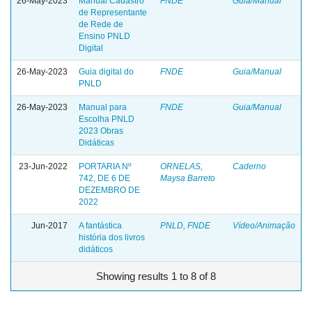
26-May-2023
Manual Cadastro
FNDE
Guia/Manual
de Representante
de Rede de
Ensino PNLD
Digital
26-May-2023
Guia digital do
FNDE
Guia/Manual
PNLD
26-May-2023
Manual para
FNDE
Guia/Manual
Escolha PNLD
2023 Obras
Didáticas
23-Jun-2022
PORTARIA Nº
ORNELAS,
Caderno
742, DE 6 DE
Maysa Barreto
DEZEMBRO DE
2022
Jun-2017
A fantástica
PNLD, FNDE
Vídeo/Animação
história dos livros
didáticos
Showing results 1 to 8 of 8