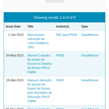
Showing results 1 to 8 of 8
Issue Date
Title
Author(s)
Type
1-Jun-2023
Manual para
FAE atual FNDE
Guia/Manual
indicação de
Livros Didáticos
1991
26-May-2023
Manual Cadastro
FNDE
Guia/Manual
de Gestor de
Escola no Sistema
de Ensino PNLD
Digital
26-Mar-2023
Manual Liberação
FNDE
Guia/Manual
de acesso de
Gestor de Escola
pelo Secretário de
Educação PNLD
Digital