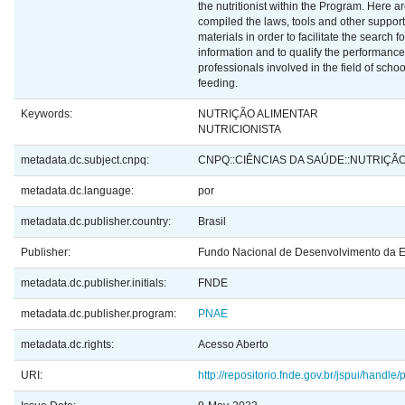
the nutritionist within the Program. Here a
compiled the laws, tools and other support
materials in order to facilitate the search f
information and to qualify the performance
professionals involved in the field of schoo
feeding.
Keywords:
NUTRIÇÃO ALIMENTAR
NUTRICIONISTA
metadata.dc.subject.cnpq:
CNPQ::CIÊNCIAS DA SAÚDE::NUTRIÇÃ
metadata.dc.language:
por
metadata.dc.publisher.country:
Brasil
Publisher:
Fundo Nacional de Desenvolvimento da 
metadata.dc.publisher.initials:
FNDE
metadata.dc.publisher.program:
PNAE
metadata.dc.rights:
Acesso Aberto
URI:
http://repositorio.fnde.gov.br/jspui/handle/