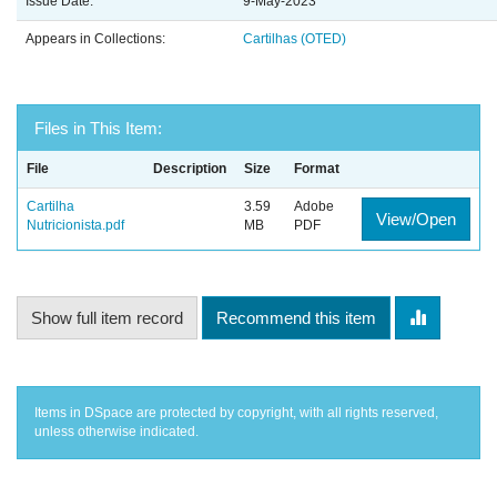
Issue Date:
9-May-2023
Appears in Collections:
Cartilhas (OTED)
Files in This Item:
File
Description
Size
Format
Cartilha
3.59
Adobe
View/Open
Nutricionista.pdf
MB
PDF
Show full item record
Recommend this item
Items in DSpace are protected by copyright, with all rights reserved,
unless otherwise indicated.