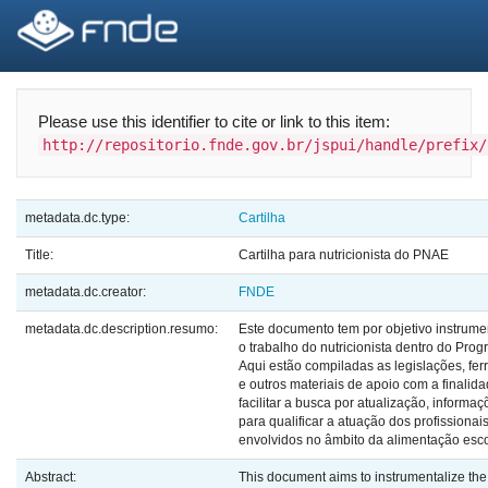
Skip
navigation
Please use this identifier to cite or link to this item:
http://repositorio.fnde.gov.br/jspui/handle/prefix/
metadata.dc.type:
Cartilha
Title:
Cartilha para nutricionista do PNAE
metadata.dc.creator:
FNDE
metadata.dc.description.resumo:
Este documento tem por objetivo instrumen
o trabalho do nutricionista dentro do Prog
Aqui estão compiladas as legislações, fe
e outros materiais de apoio com a finalid
facilitar a busca por atualização, informaç
para qualificar a atuação dos profissionai
envolvidos no âmbito da alimentação esco
Abstract:
This document aims to instrumentalize the