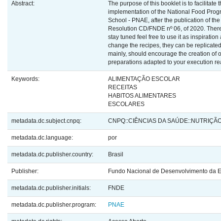
Abstract:
The purpose of this booklet is to facilitate 
implementation of the National Food Pro
School - PNAE, after the publication of the
Resolution CD/FNDE nº 06, of 2020. There
stay tuned feel free to use it as inspiration
change the recipes, they can be replicate
mainly, should encourage the creation of 
preparations adapted to your execution rea
Keywords:
ALIMENTAÇÃO ESCOLAR
RECEITAS
HABITOS ALIMENTARES
ESCOLARES
metadata.dc.subject.cnpq:
CNPQ::CIÊNCIAS DA SAÚDE::NUTRIÇÃ
metadata.dc.language:
por
metadata.dc.publisher.country:
Brasil
Publisher:
Fundo Nacional de Desenvolvimento da 
metadata.dc.publisher.initials:
FNDE
metadata.dc.publisher.program:
PNAE