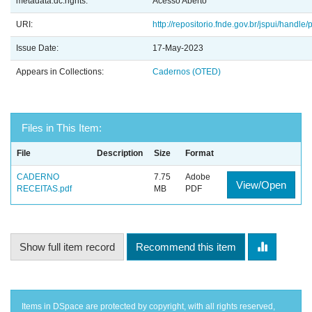
metadata.dc.rights:
Acesso Aberto
URI:
http://repositorio.fnde.gov.br/jspui/handle/
Issue Date:
17-May-2023
Appears in Collections:
Cadernos (OTED)
Files in This Item:
File
Description
Size
Format
CADERNO
7.75
Adobe
View/Open
RECEITAS.pdf
MB
PDF
Show full item record
Recommend this item
Items in DSpace are protected by copyright, with all rights reserved,