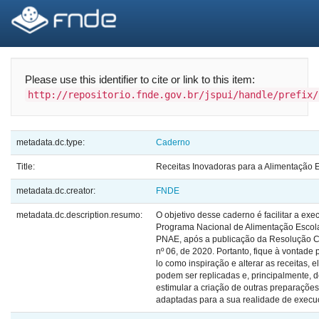
Skip
navigation
Please use this identifier to cite or link to this item:
http://repositorio.fnde.gov.br/jspui/handle/prefix/
metadata.dc.type:
Caderno
Title:
Receitas Inovadoras para a Alimentação 
metadata.dc.creator:
FNDE
metadata.dc.description.resumo:
O objetivo desse caderno é facilitar a ex
Programa Nacional de Alimentação Escol
PNAE, após a publicação da Resolução
nº 06, de 2020. Portanto, fique à vontade 
lo como inspiração e alterar as receitas, e
podem ser replicadas e, principalmente, 
estimular a criação de outras preparações
adaptadas para a sua realidade de execu