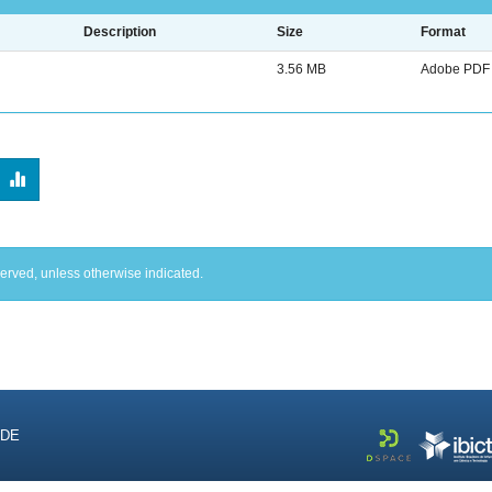
Description
Size
Format
3.56 MB
Adobe PDF
served, unless otherwise indicated.
NDE