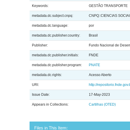
Keywords:
GESTÃO TRANSPORTE
metadata.dc.subject.cnpq:
CNPQ::CIENCIAS SOCIA
metadata.dc.language:
por
metadata.dc.publisher.country:
Brasil
Publisher:
Fundo Nacional de Desen
metadata.dc.publisher.initials:
FNDE
metadata.dc.publisher.program:
PNATE
metadata.dc.rights:
Acesso Aberto
URI:
http://repositorio.fnde.gov
Issue Date:
17-May-2023
Appears in Collections:
Cartilhas (OTED)
Files in This Item: