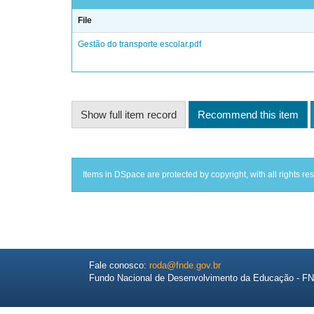
File
Gestão do transporte escolar.pdf
Show full item record
Recommend this item
Items in DSpace are protected by copyright, with all rights re
Fale conosco:
roda@fnde.gov.br
Fundo Nacional de Desenvolvimento da Educação - F