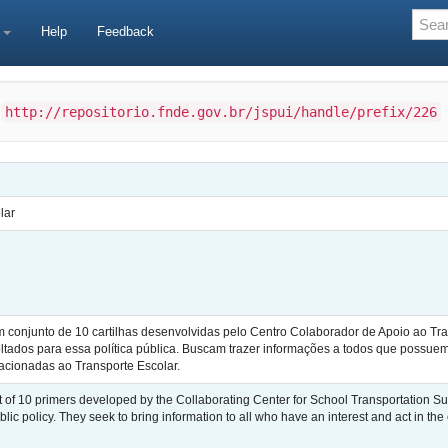
e
Help
Feedback
:
http://repositorio.fnde.gov.br/jspui/handle/prefix/226
lar
 um conjunto de 10 cartilhas desenvolvidas pelo Centro Colaborador de Apoio ao Tr
tados para essa política pública. Buscam trazer informações a todos que possu
lacionadas ao Transporte Escolar.
set of 10 primers developed by the Collaborating Center for School Transportation 
lic policy. They seek to bring information to all who have an interest and act in the