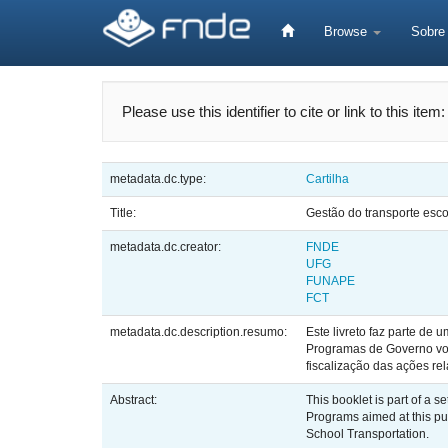
Skip
navigation
Browse
Sobr
Please use this identifier to cite or link to this item
metadata.dc.type:
Cartilha
Title:
Gestão do transporte esco
metadata.dc.creator:
FNDE
UFG
FUNAPE
FCT
metadata.dc.description.resumo:
Este livreto faz parte de
Programas de Governo vol
fiscalização das ações re
Abstract:
This booklet is part of a 
Programs aimed at this pub
School Transportation.