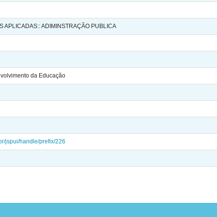
IS APLICADAS:: ADIMINSTRAÇÃO PUBLICA
volvimento da Educação
.br/jspui/handle/prefix/226