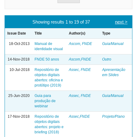
Showing results 1 to 19 of 37
next >
Issue Date
Title
Author(s)
Type
18-Oct-2013
Manual de
Ascom, FNDE
Guia/Manual
identidade visual
14-Nov-2018
FNDE 50 anos
Ascom,FNDE
Outro
10-Jul-2018
Repositório de
Assec, FNDE
Apresentação
objetos digitais
em Slides
abertos: oficina e
protótipo (2019)
25-Jun-2020
Guia para
Assec, FNDE
Guia/Manual
produção de
webinar
17-Nov-2018
Repositório de
Assec,FNDE
Projeto/Plano
objetos digitais
abertos: projeto e
briefing (2018)