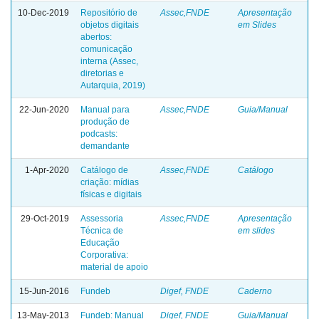
10-Dec-2019
Repositório de
Assec,FNDE
Apresentação
objetos digitais
em Slides
abertos:
comunicação
interna (Assec,
diretorias e
Autarquia, 2019)
22-Jun-2020
Manual para
Assec,FNDE
Guia/Manual
produção de
podcasts:
demandante
1-Apr-2020
Catálogo de
Assec,FNDE
Catálogo
criação: mídias
físicas e digitais
29-Oct-2019
Assessoria
Assec,FNDE
Apresentação
Técnica de
em slides
Educação
Corporativa:
material de apoio
15-Jun-2016
Fundeb
Digef, FNDE
Caderno
13-May-2013
Fundeb: Manual
Digef, FNDE
Guia/Manual