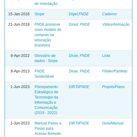
de orientação
15-Jan-2016
Siope
Digef,FNDE
Caderno
21-Jun-2018
FNDE promove
Dirad, FNDE
Vídeo/Animação
novo modelo de
compras na
educação
brasileira
8-Apr-2022
Glossário de
Dirae, FNDE
Lista
dados - Siope
8-Apr-2013
FNDE
Dirae, FNDE
Fôlder/Panfleto
Sustentável
1-Jun-2023
Planejamento
DIRTI/FNDE
Projeto/Plano
Estratégico de
Tecnologia da
Informação e
Comunicação
(2019 - 2022)
1-Jun-2023
Manual Passo a
DIRTI/FNDE
Guia/Manual
Passo para
Acesso Remoto