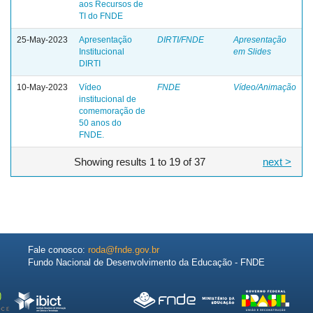
aos Recursos de
TI do FNDE
25-May-2023
Apresentação
DIRTI/FNDE
Apresentação
Institucional
em Slides
DIRTI
10-May-2023
Vídeo
FNDE
Vídeo/Animação
institucional de
comemoração de
50 anos do
FNDE.
Showing results 1 to 19 of 37
next >
Fale conosco:
roda@fnde.gov.br
Fundo Nacional de Desenvolvimento da Educação - FNDE