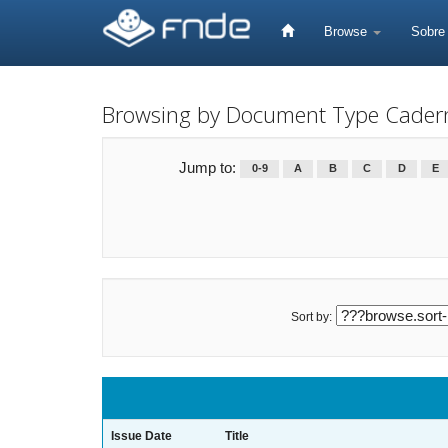
Skip
navigation
Browse
Sobr
Browsing by Document Type Cader
Jump to:
0-9
A
B
C
D
E
Sort by:
Issue Date
Title