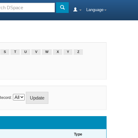
Language
S
T
U
V
W
X
Y
Z
Record:
Type