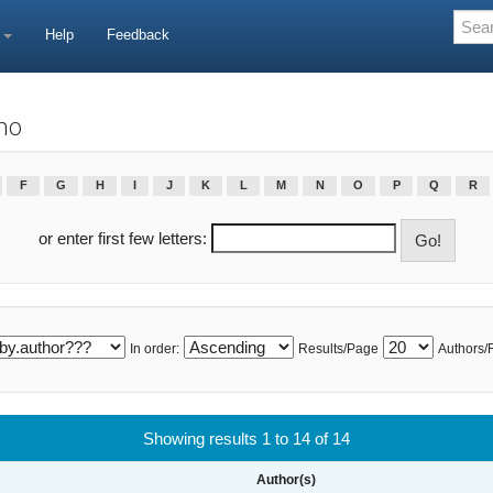
e
Help
Feedback
no
F
G
H
I
J
K
L
M
N
O
P
Q
R
or enter first few letters:
In order:
Results/Page
Authors/
Showing results 1 to 14 of 14
Author(s)