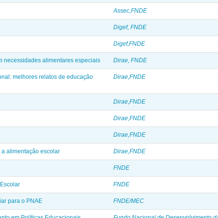
Assec,FNDE
Digef, FNDE
Digef,FNDE
m necessidades alimentares especiais
Dirae, FNDE
onal: melhores relatos de educação
Dirae,FNDE
Dirae,FNDE
Dirae,FNDE
Dirae,FNDE
a a alimentação escolar
Dirae,FNDE
FNDE
 Escolar
FNDE
liar para o PNAE
FNDE/MEC
to em Políticas Educacionais
Fundo Nacional de Desenvolvimento 