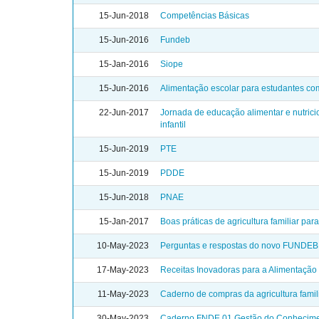
15-Jun-2018
Competências Básicas
15-Jun-2016
Fundeb
15-Jan-2016
Siope
15-Jun-2016
Alimentação escolar para estudantes co
22-Jun-2017
Jornada de educação alimentar e nutrici
infantil
15-Jun-2019
PTE
15-Jun-2019
PDDE
15-Jun-2018
PNAE
15-Jan-2017
Boas práticas de agricultura familiar par
10-May-2023
Perguntas e respostas do novo FUNDEB
17-May-2023
Receitas Inovadoras para a Alimentação
11-May-2023
Caderno de compras da agricultura fami
30-May-2023
Caderno FNDE 01 Gestão do Conhecimen